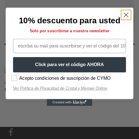
10% descuento para usted
Decoración
Fotomurales autoadhesivos
Ciudades
Arquitectura
Solo por suscribirse a nuestra newsletter
ARQUITECTURA
Click para ver el código AHORA
Selección Copas de Vino y Champagne
Selección Copas
Acepto condiciones de suscripción de CYMO
ARQUITECTURA
Ver Política de Privacidad de Cristal y Menaje Online
No hay productos en esta categoría.