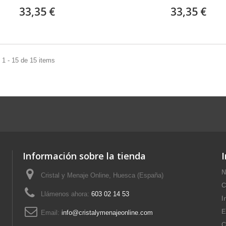
33,35 €
33,35 €
1 - 15 de 15 items
Información sobre la tienda
N
Cristal y Menaje Online, Huesca (España)
C
Llámenos ahora:
603 02 14 53
I
E
Email:
info@cristalymenajeonline.com
C