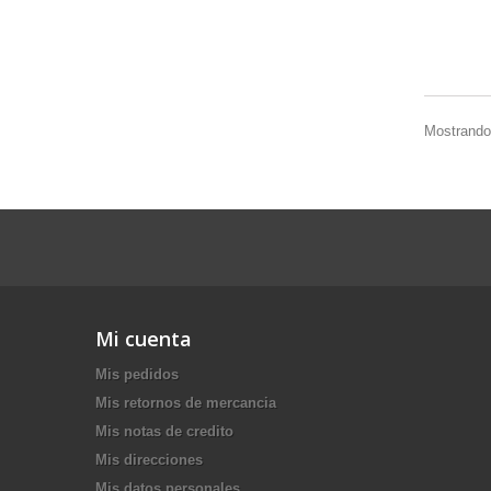
Mostrando 
Mi cuenta
Mis pedidos
Mis retornos de mercancia
Mis notas de credito
Mis direcciones
Mis datos personales