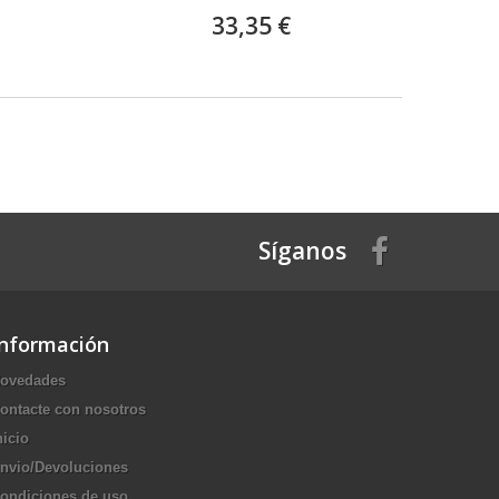
33,35 €
Síganos
Información
ovedades
ontacte con nosotros
nicio
nvio/Devoluciones
ondiciones de uso