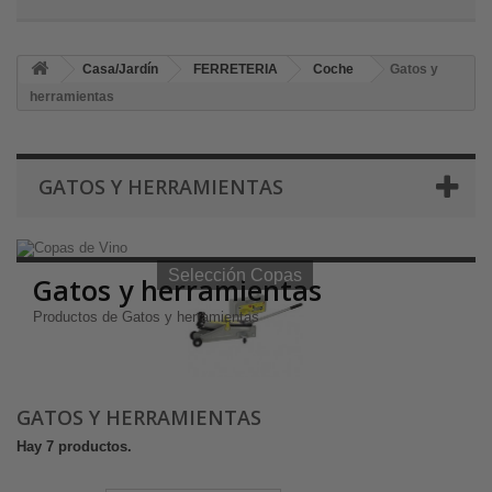
Casa/Jardín
FERRETERIA
Coche
Gatos y
herramientas
GATOS Y HERRAMIENTAS
Selección Copas de Vino y Champagne
Selección Copas
Gatos y herramientas
Productos de Gatos y herramientas
GATOS Y HERRAMIENTAS
Hay 7 productos.