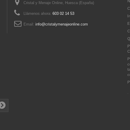
N
Cristal y Menaje Online, Huesca (España)
C
Llámenos ahora:
603 02 14 53
I
E
Email:
info@cristalymenajeonline.com
C
Q
P
C
P
c
t
c
P
.