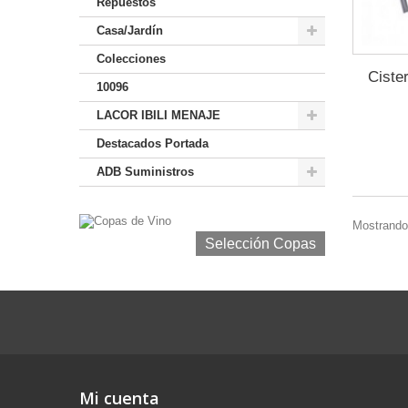
Repuestos
Casa/Jardín
Colecciones
Ciste
10096
LACOR IBILI MENAJE
Destacados Portada
ADB Suministros
Mostrando 
Selección Copas de Vino y Champagne
Selección Copas
Mi cuenta