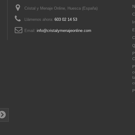
N
Cristal y Menaje Online, Huesca (España)
C
Llámenos ahora:
603 02 14 53
I
E
Email:
info@cristalymenajeonline.com
C
Q
P
C
P
c
t
c
P
.