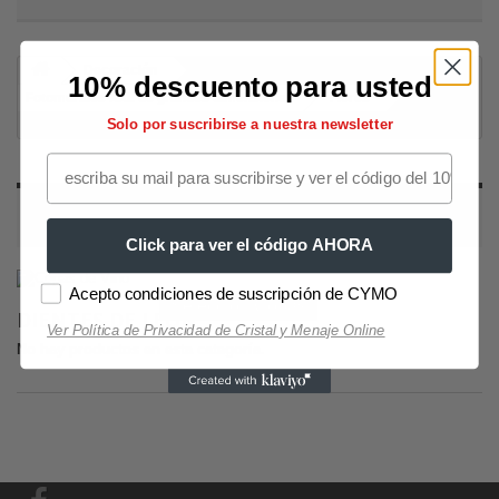
Decoración
10% descuento para usted
Fotomurales XXL de grandes dimensiones
Flores
Dientes
Solo por suscribirse a nuestra newsletter
de león
DIENTES DE LEÓN
Click para ver el código AHORA
Acepto condiciones de suscripción de CYMO
Selección Copas de Vino y Champagne
Selección Copas
DIENTES DE LEÓN
Ver Política de Privacidad de Cristal y Menaje Online
No hay productos en esta categoría.