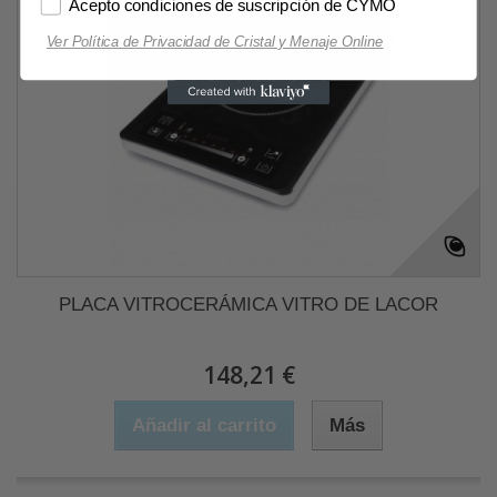
Acepto condiciones de suscripción de CYMO
Ver Política de Privacidad de Cristal y Menaje Online
PLACA VITROCERÁMICA VITRO DE LACOR
148,21 €
Añadir al carrito
Más