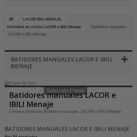
LACOR IBILI MENAJE
Utensilios de cocina LACOR e IBILI Menaje
Batidores manuales
LACOR e IBILI Menaje
BATIDORES MANUALES LACOR E IBILI
MENAJE
Selección Copas de Vino y Champagne
Selección Copas
Batidores manuales LACOR e
IBILI Menaje
Comprar productos Batidores manuales LACOR e IBILI Menaje
BATIDORES MANUALES LACOR E IBILI MENAJE
Hay 54 productos.