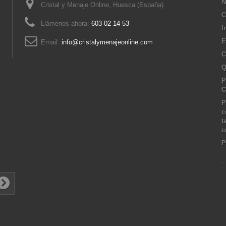
N
Cristal y Menaje Online, Huesca (España)
C
Llámenos ahora:
603 02 14 53
I
E
Email:
info@cristalymenajeonline.com
C
Q
P
C
P
c
t
c
P
.