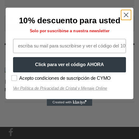
10% descuento para usted
Decoración
Fotomurales autoadhesivos
Flores
Lirios
Solo por suscribirse a nuestra newsletter
LIRIOS
Click para ver el código AHORA
Selección Copas de Vino y Champagne
Selección Copas
Acepto condiciones de suscripción de CYMO
LIRIOS
Ver Política de Privacidad de Cristal y Menaje Online
No hay productos en esta categoría.