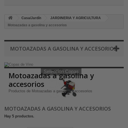
Casa/Jardín
JARDINERIA Y AGRICULTURA
Motoazadas a gasolina y accesorios
MOTOAZADAS A GASOLINA Y ACCESORIOS
Selección Copas de Vino y Champagne
Selección Copas
Motoazadas a gasolina y
accesorios
Productos de Motoazadas a gasolina y accesorios
MOTOAZADAS A GASOLINA Y ACCESORIOS
Hay 5 productos.