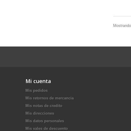
Mostrando 
Mi cuenta
Mis pedidos
Mis retornos de mercancia
Mis notas de credito
Mis direcciones
Mis datos personales
Mis vales de descuento