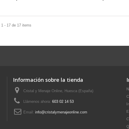
1 - 17 de 17 items
Información sobre la tienda
N
Cristal y Menaje Online, Huesca (España)
C
Llámenos ahora:
603 02 14 53
I
E
Email:
info@cristalymenajeonline.com
C
Q