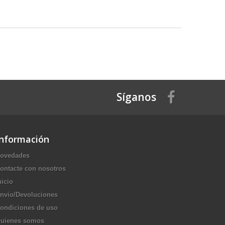
Síganos
Información
ovedades
ontacte con nosotros
nicio
nvio/Devoluciones
ondiciones de uso
uienes somos