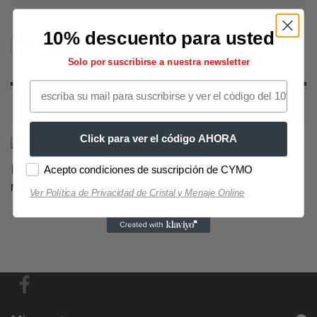
10% descuento para usted
Decoración
Fotomurales
Inscripciones
Solo por suscribirse a nuestra newsletter
INSCRIPCIONES
Click para ver el código AHORA
Selección Copas de Vino y Champagne
Selección Copas
INSCRIPCIONES
Acepto condiciones de suscripción de CYMO
No hay productos en esta categoría.
Ver Política de Privacidad de Cristal y Menaje Online