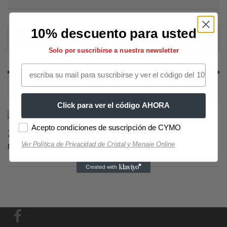
10% descuento para usted
Decoración
Fotomurales autoadhesivos
Fondos y patrones
Zig zags
Solo por suscribirse a nuestra newsletter
ZIG ZAGS
Click para ver el código AHORA
Selección Copas de Vino y Champagne
Selección Copas
Acepto condiciones de suscripción de CYMO
ZIG ZAGS
Ver Política de Privacidad de Cristal y Menaje Online
No hay productos en esta categoría.