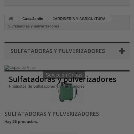
Casa/Jardín
JARDINERIA Y AGRICULTURA
Sulfatadoras y pulverizadores
SULFATADORAS Y PULVERIZADORES
Selección Copas de Vino y Champagne
Selección Copas
Sulfatadoras y pulverizadores
Productos de Sulfatadoras y pulverizadores
SULFATADORAS Y PULVERIZADORES
Hay 26 productos.