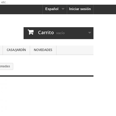
Español
Iniciar sesión
Carrito
vacío
CASA/JARDÍN
NOVEDADES
onadas