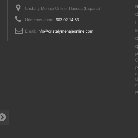
N
Cristal y Menaje Online, Huesca (España)
C
Llámenos ahora:
603 02 14 53
I
E
Email:
info@cristalymenajeonline.com
C
Q
P
C
P
c
t
c
P
.