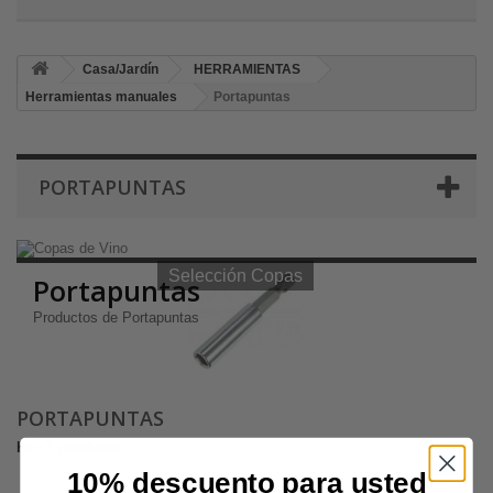
Casa/Jardín
HERRAMIENTAS
Herramientas manuales
Portapuntas
PORTAPUNTAS
Selección Copas de Vino y Champagne
Selección Copas
Portapuntas
Productos de Portapuntas
PORTAPUNTAS
Hay 1 producto.
10% descuento para usted