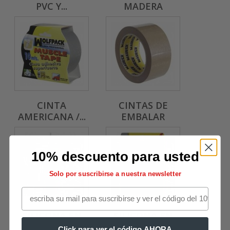
PVC Y...
MADERA
CINTA
CINTAS DE
AMERICANA /...
EMBALAR
10% descuento para usted
Solo por suscribirse a nuestra newsletter
SILICONA EN
SILICONA EN
CARTUCHO
BARRA
Click para ver el código AHORA