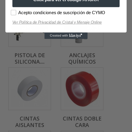
Acepto condiciones de suscripción de CYMO
Ver Política de Privacidad de Cristal y Menaje Online
PISTOLA DE
ANCLAJES
SILICONA....
QUÍMICOS
CINTAS
CINTAS DOBLE
AISLANTES
CARA