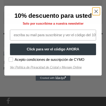
10% descuento para usted
Decoración
Fotomurales autoadhesivos
Flores
Dientes de león
Solo por suscribirse a nuestra newsletter
DIENTES DE LEÓN
Click para ver el código AHORA
Selección Copas de Vino y Champagne
Selección Copas
Acepto condiciones de suscripción de CYMO
DIENTES DE LEÓN
Ver Política de Privacidad de Cristal y Menaje Online
No hay productos en esta categoría.