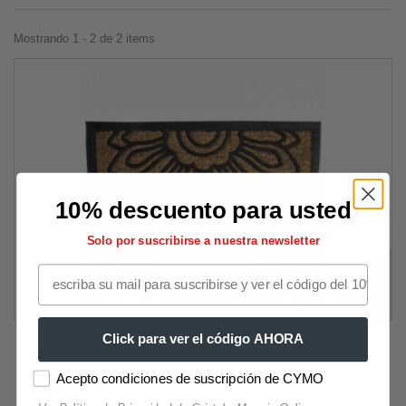
Mostrando 1 - 2 de 2 items
10% descuento para usted
Solo por suscribirse a nuestra newsletter
Click para ver el código AHORA
Felpudo Fibra Coco Y Goma 1/2 Luna 40x60 cm.
Acepto condiciones de suscripción de CYMO
10,65 €