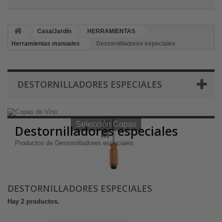
Casa/Jardín
HERRAMIENTAS
Herramientas manuales
Destornilladores especiales
DESTORNILLADORES ESPECIALES
Selección Copas de Vino y Champagne
Selección Copas
Destornilladores especiales
Productos de Destornilladores especiales
DESTORNILLADORES ESPECIALES
Hay 2 productos.