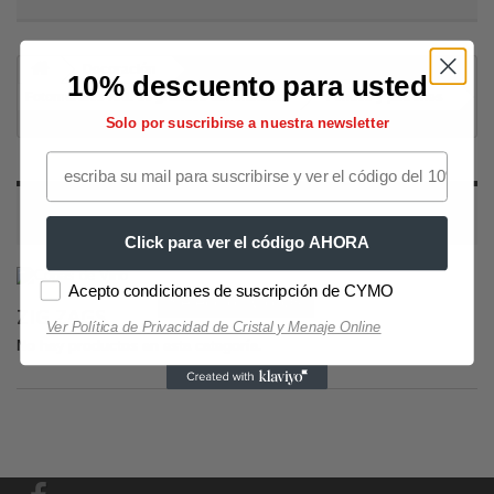
Decoración
10% descuento para usted
Fotomurales XXL de grandes dimensiones
Fondos y patrones
Solo por suscribirse a nuestra newsletter
Zig zags
ZIG ZAGS
Click para ver el código AHORA
Acepto condiciones de suscripción de CYMO
Selección Copas de Vino y Champagne
Selección Copas
ZIG ZAGS
Ver Política de Privacidad de Cristal y Menaje Online
No hay productos en esta categoría.