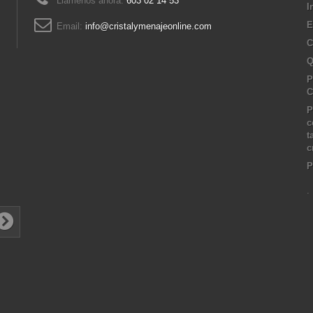
Llámenos ahora:
603 02 14 53
I
E
Email:
info@cristalymenajeonline.com
C
Q
P
C
P
c
t
c
P
.