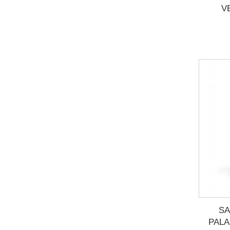
V
S
PALA