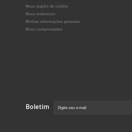
Meus papéis de crédito
Meus endereços
Minhas informações pessoais
Meus comprovantes
Boletim