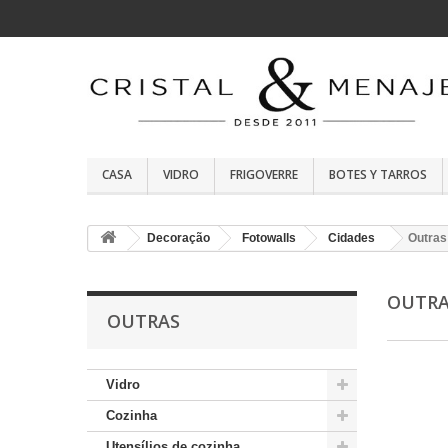
CASA
VIDRO
FRIGOVERRE
BOTES Y TARROS
Decoração
Fotowalls
Cidades
Outras
OUTR
OUTRAS
Vidro
Cozinha
Utensílios de cozinha