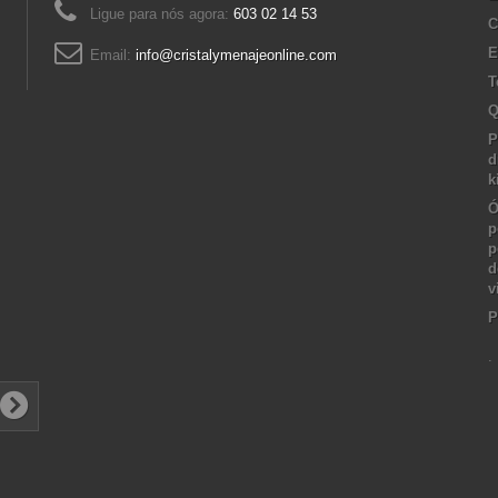
Ligue para nós agora:
603 02 14 53
C
E
Email:
info@cristalymenajeonline.com
T
Q
P
d
k
Ó
p
p
d
v
P
.