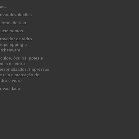
asa
nvio/devoluções
ermos de Uso
uem somos
rovedor de vidro
ropshipping e
itchenware
culos, óculos, potes e
otes de vidro
ersonalizados. Impressão
e tela e marcação de
idro e vidro
rivacidade