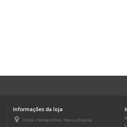
Informações da loja
N
Cristal y Menaje Online, Huesca (España)
E