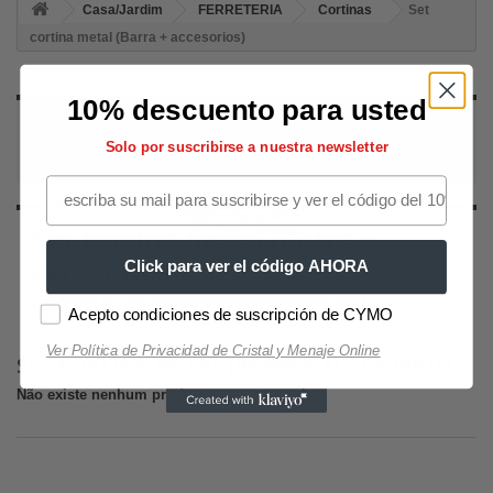
Casa/Jardim
FERRETERIA
Cortinas
Set
cortina metal (Barra + accesorios)
10% descuento para usted
SET CORTINA METAL (BARRA +
ACCESORIOS)
Solo por suscribirse a nuestra newsletter
Set cortina metal (Barra +
accesorios)
Click para ver el código AHORA
Productos de Set cortina metal (Barra + accesorios)
Acepto condiciones de suscripción de CYMO
Ver Política de Privacidad de Cristal y Menaje Online
SET CORTINA METAL (BARRA + ACCESORIOS)
Não existe nenhum produto nesta categoria.