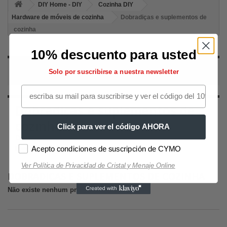
DIY Home - DIY
Cozinha DIY
Hardware de móveis de cozinha
Dobradiças e suplementos de
cozinha
10% descuento para usted
DOBRADIÇAS E SUPLEMENTOS DE COZINHA
Solo por suscribirse a nuestra newsletter
Dobradiças e suplementos de
cozinha
Click para ver el código AHORA
Dobradiças e suplementos de cozinha. Ferramentas e Acessórios
para Dobradiças e Suplementos
Acepto condiciones de suscripción de CYMO
Ver Política de Privacidad de Cristal y Menaje Online
DOBRADIÇAS E SUPLEMENTOS DE COZINHA
Não existe nenhum produto nesta categoria.