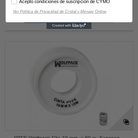
14,55 €
Acepto condiciones de suscripción de CYMO
Ver Política de Privacidad de Cristal y Menaje Online
Adicionar ao carrinho
Mais