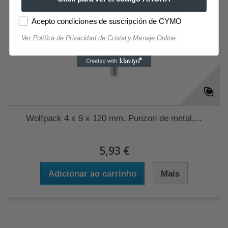
Acepto condiciones de suscripción de CYMO
Ver Política de Privacidad de Cristal y Menaje Online
Wolfpack 4 x 9 x 120 mm. Punzon de metal,...
5,93 €
Adicionar ao carrinho
Mais