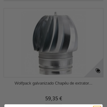
Wolfpack galvanizado Chapéu de extrator...
59,35 €