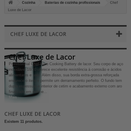
Cozinha
Baterias de cozinha profissionais
Chef
Luxe de Lacor
CHEF LUXE DE LACOR
Chef Luxe de Lacor
Professional Chef Luxe Cooking Battery de lacor. Seu corpo de aço
inoxidável 18/10 oferece excelente resistência à corrosão e ácidos
alimentares e sais. Além disso, sua borda extra-grossa reforçada
endurece o item e permite um derramamento perfeito. O fundo tem
dupla espessura e interior de cetim e acabamento externo com aro
finalizado em polime...
Mais
CHEF LUXE DE LACOR
Existem 11 produtos.