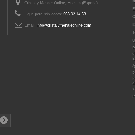
N
Cristal y Menaje Online, Huesca (España)
E
Ligue para nós agora:
603 02 14 53
C
E
Email:
info@cristalymenajeonline.com
T
Q
P
d
k
Ó
p
p
d
v
P
.