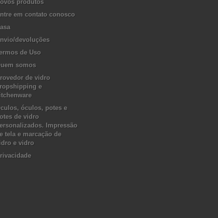
ovos produtos
ntre em contato conosco
asa
nvio/devoluções
ermos de Uso
uem somos
rovedor de vidro
ropshipping e
itchenware
culos, óculos, potes e
otes de vidro
ersonalizados. Impressão
e tela e marcação de
idro e vidro
rivacidade