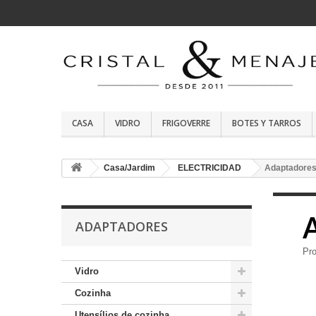
CASA
VIDRO
FRIGOVERRE
BOTES Y TARROS
Casa/Jardim
ELECTRICIDAD
Adaptadore
ADAPTADORES
Pr
Vidro
Cozinha
Utensílios de cozinha