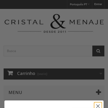
Entrar
Português PT
Carrinho
(vazio)
MENU