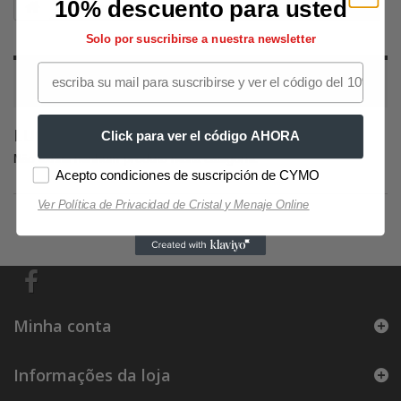
10% descuento para usted
Decoração
Fotos
Cidades
Lugares mágicos
Solo por suscribirse a nuestra newsletter
LUGARES MÁGICOS
LUGARES MÁGICOS
Click para ver el código AHORA
Não existe nenhum produto nesta categoria.
Acepto condiciones de suscripción de CYMO
Ver Política de Privacidad de Cristal y Menaje Online
Minha conta
Informações da loja