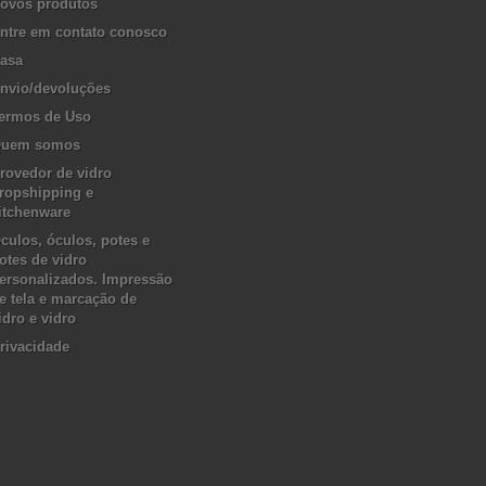
ovos produtos
ntre em contato conosco
asa
nvio/devoluções
ermos de Uso
uem somos
rovedor de vidro
ropshipping e
itchenware
culos, óculos, potes e
otes de vidro
ersonalizados. Impressão
e tela e marcação de
idro e vidro
rivacidade