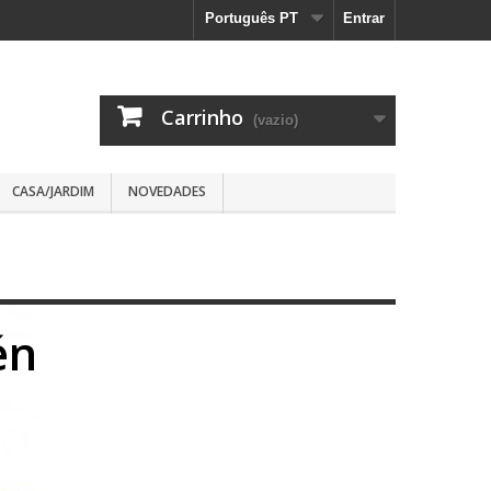
Português PT
Entrar
Carrinho
(vazio)
CASA/JARDIM
NOVEDADES
én