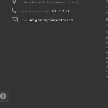
N
Cristal y Menaje Online, Huesca (España)
E
Ligue para nós agora:
603 02 14 53
C
E
Email:
info@cristalymenajeonline.com
T
Q
P
d
k
Ó
p
p
d
v
P
.