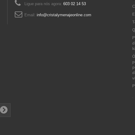
Ligue para nós agora:
603 02 14 53
C
E
Email:
info@cristalymenajeonline.com
T
Q
P
d
k
Ó
p
p
d
v
P
.