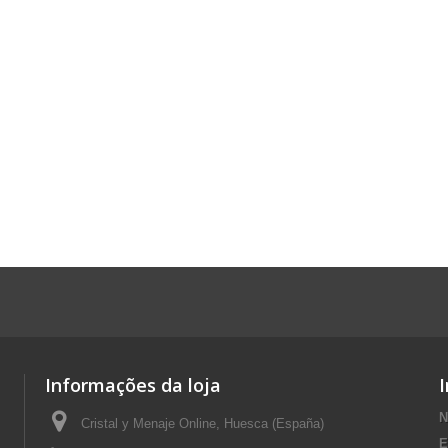
Informações da loja
N
Cristal y Menaje Online, Huesca (España)
E