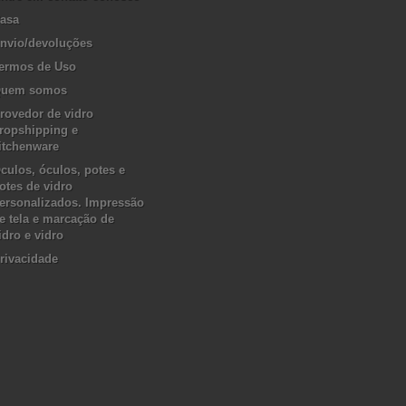
asa
nvio/devoluções
ermos de Uso
uem somos
rovedor de vidro
ropshipping e
itchenware
culos, óculos, potes e
otes de vidro
ersonalizados. Impressão
e tela e marcação de
idro e vidro
rivacidade