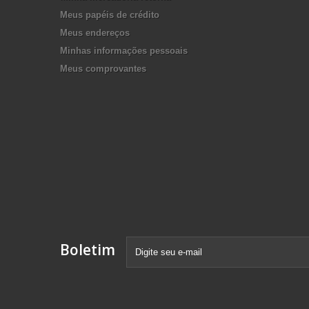
Meus papéis de crédito
Meus endereços
Minhas informações pessoais
Meus comprovantes
Boletim