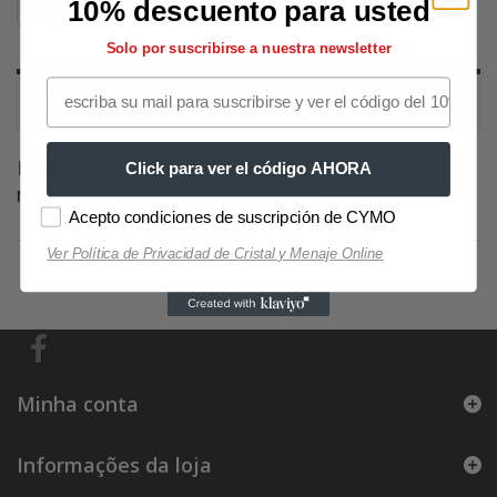
10% descuento para usted
Decoração
Fotos
Inspirações
Klimt
Solo por suscribirse a nuestra newsletter
KLIMT
KLIMT
Click para ver el código AHORA
Não existe nenhum produto nesta categoria.
Acepto condiciones de suscripción de CYMO
Ver Política de Privacidad de Cristal y Menaje Online
Minha conta
Informações da loja