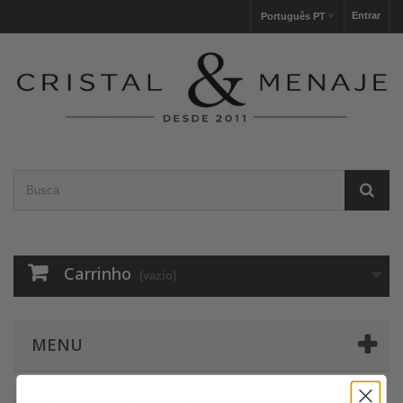
Entrar
Português PT
Carrinho
(vazio)
MENU