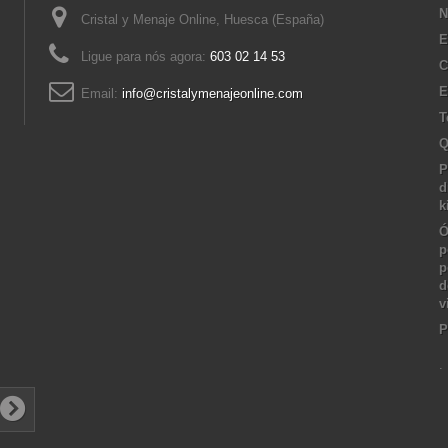
N
Cristal y Menaje Online, Huesca (España)
E
Ligue para nós agora:
603 02 14 53
C
E
Email:
info@cristalymenajeonline.com
T
Q
P
d
k
Ó
p
p
d
v
P
.