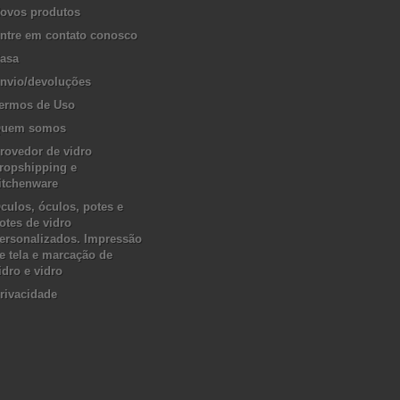
ovos produtos
ntre em contato conosco
asa
nvio/devoluções
ermos de Uso
uem somos
rovedor de vidro
ropshipping e
itchenware
culos, óculos, potes e
otes de vidro
ersonalizados. Impressão
e tela e marcação de
idro e vidro
rivacidade