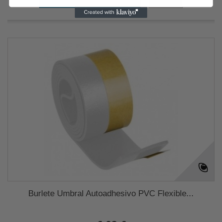
Burlete Umbral Autoadhesivo PVC Flexible...