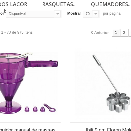
DOS LACOR
RASQUETAS...
QUEMADORES..
E...
por
Mostrar
por página
Disponível
70
1 - 70 de 975 itens
Anterior
1
2
ibuidor manual de massas
Ibili 9 cm Floron Mol