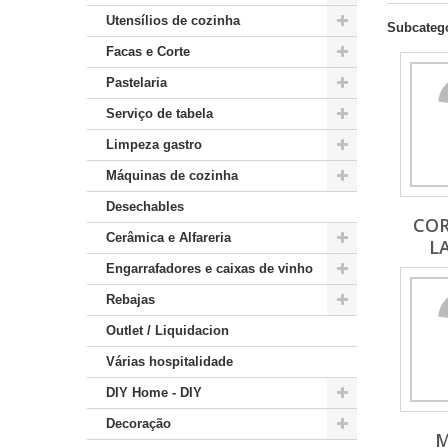
Utensílios de cozinha
Subcateg
Facas e Corte
Pastelaria
Serviço de tabela
Limpeza gastro
Máquinas de cozinha
Desechables
CO
Cerâmica e Alfareria
LA
Engarrafadores e caixas de vinho
Rebajas
Outlet / Liquidacion
Várias hospitalidade
DIY Home - DIY
Decoração
M