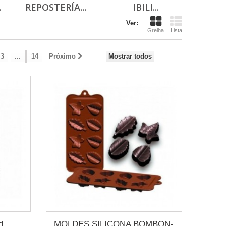
.
REPOSTERÍA...
IBILI...
Ver:
Grelha
Lista
3
...
14
Próximo
Mostrar todos
d
MOLDES SILICONA BOMBON-