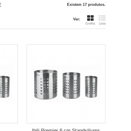
E
Existem 17 produtos.
Ver:
Grelha
Lista
Ibili Premier 6 cm Standsiliums