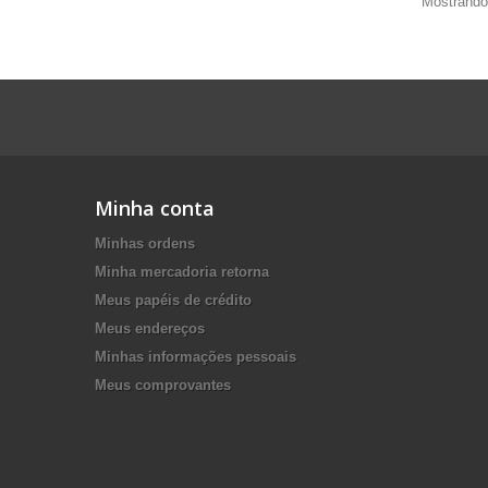
Mostrando 
Minha conta
Minhas ordens
Minha mercadoria retorna
Meus papéis de crédito
Meus endereços
Minhas informações pessoais
Meus comprovantes