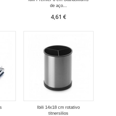
de aço...
4,61 €
os
Ibili 14x18 cm rotativo
titnersilios