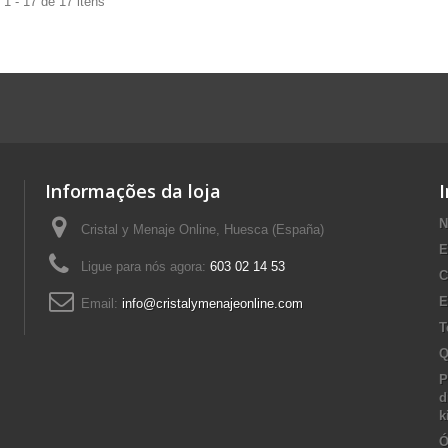
1 - 17 de 17 itens
Informações da loja
N
Cristal y Menaje Online, Huesca (España)
E
Ligue para nós agora:
603 02 14 53
C
E
Email:
info@cristalymenajeonline.com
T
Q
P
d
k
Ó