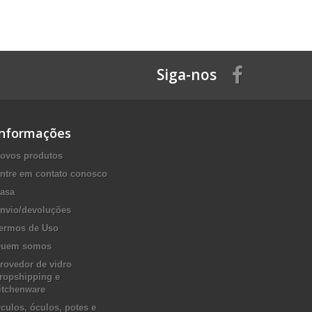
Siga-nos
Informações
ovos produtos
ntre em contato conosco
asa
nvio/devoluções
ermos de Uso
uem somos
rovedor de vidro
ropshipping e
itchenware
culos, óculos, potes e