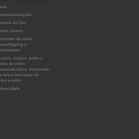
asa
nvio/devoluções
ermos de Uso
uem somos
rovedor de vidro
ropshipping e
itchenware
culos, óculos, potes e
otes de vidro
ersonalizados. Impressão
e tela e marcação de
idro e vidro
rivacidade