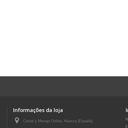
Informações da loja
N
Cristal y Menaje Online, Huesca (España)
E