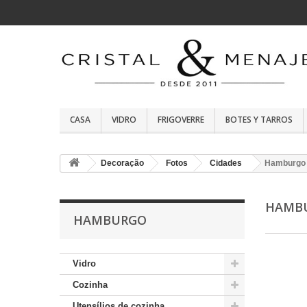
CASA
VIDRO
FRIGOVERRE
BOTES Y TARROS
Decoração
Fotos
Cidades
Hamburgo
HAMB
HAMBURGO
Vidro
Cozinha
Utensílios de cozinha