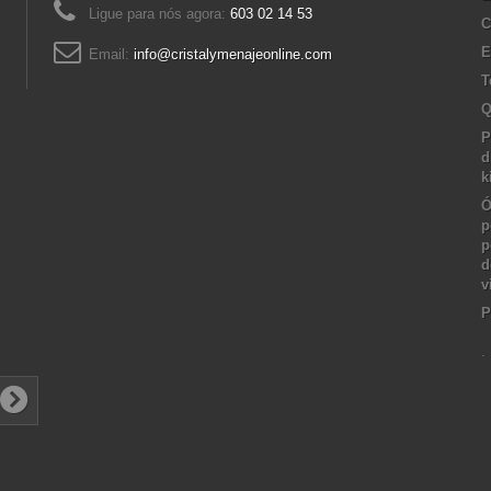
Ligue para nós agora:
603 02 14 53
C
E
Email:
info@cristalymenajeonline.com
T
Q
P
d
k
Ó
p
p
d
v
P
.