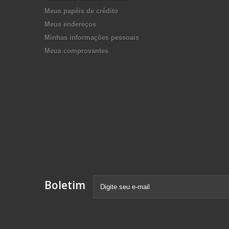
Meus papéis de crédito
Meus endereços
Minhas informações pessoais
Meus comprovantes
Boletim