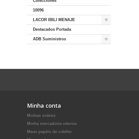
Colecciones
10096
LACOR IBILI MENAJE
Destacados Portada
ADB Suministros
Minha conta
Minhas ordens
Minha mercadoria retorna
Meus papéis de crédito