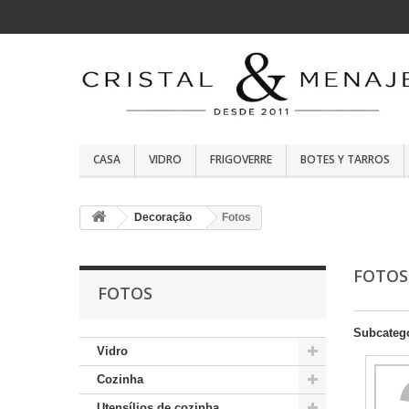
CASA
VIDRO
FRIGOVERRE
BOTES Y TARROS
Decoração
Fotos
FOTO
FOTOS
Subcateg
Vidro
Cozinha
Utensílios de cozinha