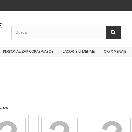
PERSONALIZAR COPAS/VASOS
LACOR IBILI MENAJE
ORYX MENAJE
S
orias