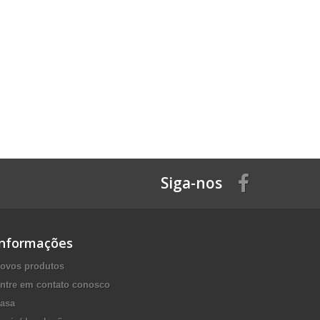
Siga-nos
Informações
ovos produtos
ntre em contato conosco
asa