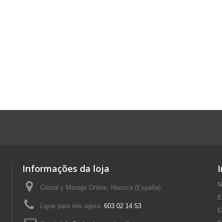
Informações da loja
N
Cristal y Menaje Online, Huesca (España)
E
Ligue para nós agora:
603 02 14 53
C