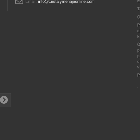
E
Email:
info@cristalymenajeonline.com
T
Q
P
d
k
Ó
p
p
d
v
P
.