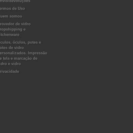
nvio/devoluções
ermos de Uso
uem somos
rovedor de vidro
ropshipping e
itchenware
culos, óculos, potes e
otes de vidro
ersonalizados. Impressão
e tela e marcação de
idro e vidro
rivacidade