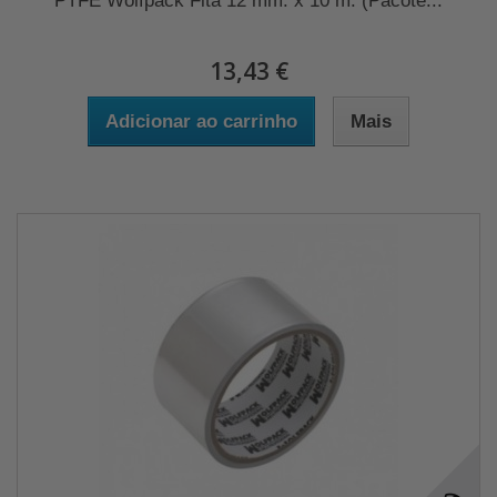
PTFE Wolfpack Fita 12 mm. x 10 m. (Pacote...
13,43 €
Adicionar ao carrinho
Mais