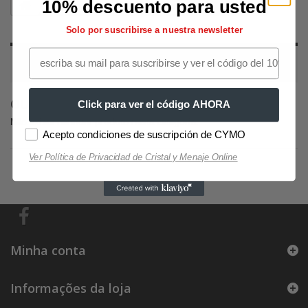
10% descuento para usted
Decoração
Fotos
Flores
Outras flores
Solo por suscribirse a nuestra newsletter
OUTRAS FLORES
OUTRAS FLORES
Click para ver el código AHORA
Não existe nenhum produto nesta categoria.
Acepto condiciones de suscripción de CYMO
Ver Política de Privacidad de Cristal y Menaje Online
Minha conta
Informações da loja