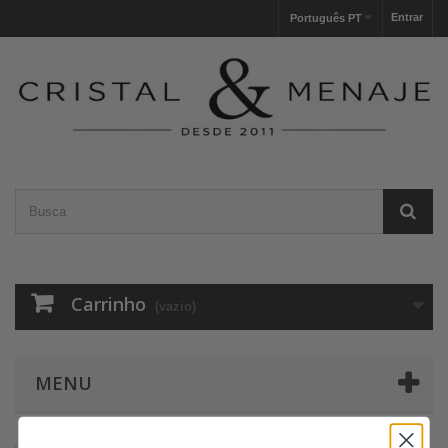
Entrar
Português PT
Carrinho
(vazio)
MENU